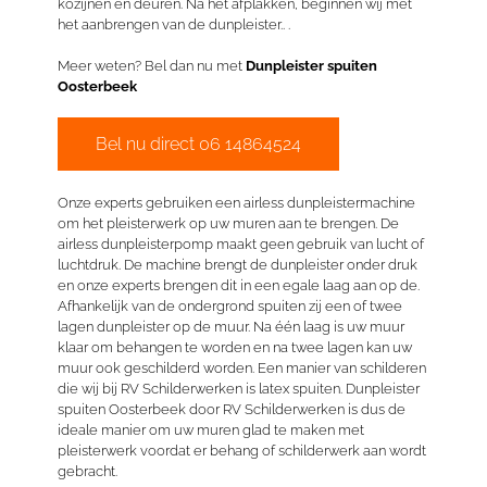
kozijnen en deuren. Na het afplakken, beginnen wij met
het aanbrengen van de dunpleister.. .
Meer weten? Bel dan nu met
Dunpleister spuiten
Oosterbeek
Bel nu direct 06 14864524
Onze experts gebruiken een airless dunpleistermachine
om het pleisterwerk op uw muren aan te brengen. De
airless dunpleisterpomp maakt geen gebruik van lucht of
luchtdruk. De machine brengt de dunpleister onder druk
en onze experts brengen dit in een egale laag aan op de.
Afhankelijk van de ondergrond spuiten zij een of twee
lagen dunpleister op de muur. Na één laag is uw muur
klaar om behangen te worden en na twee lagen kan uw
muur ook geschilderd worden. Een manier van schilderen
die wij bij RV Schilderwerken is latex spuiten. Dunpleister
spuiten Oosterbeek door RV Schilderwerken is dus de
ideale manier om uw muren glad te maken met
pleisterwerk voordat er behang of schilderwerk aan wordt
gebracht.