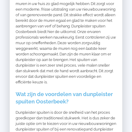
muren in uw huis zo glad mogelijk hebben. Dit zorgt voor
een moderne, frisse uitstraling van uw nieuwbouwwoning
of van gerenoveerde pand. Dit strakke effect wordt alleen
bereikt door de muren egaal en glad te maken voor het
aanbrengen van verf of behang. Dunpleister spuiten
Oosterbeek biedt hier de uitkomst. Onze ervaren
professionals
werken nauwkeurig. Eerst controleren zij uw
muur op oneffenheden. Deze worden
zorgvuldig
weggewerkt, waarna de muren nog een laatste keer
worden schoongemaakt. Dan zijn de muren klaar om er
dunpleister op aan te brengen. Het spuiten van
dunpleister is een zeer snel proces, vele malen sneller
dan stukwerk dat met de hand wordt aanbracht. Dit zorgt
ervoor dat dunpleister spuiten een voordelige en
efficiënte keuze is.
Wat zijn de voordelen van dunpleister
spuiten Oosterbeek?
Dunpleister spuiten is door de snelheid van het proces
goedkoper dan traditioneel stukwerk. Het is dus zeker de
juiste optie om te kiezen voor in uw nieuwbouwwoningen
dunpleister spuiten of bij een renovatiepand dunpleister