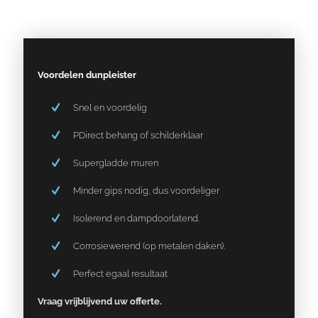
Voordelen dunpleister
Snel en voordelig
PDirect behang of schilderklaar
Supergladde muren
Minder gips nodig, dus voordeliger
Isolerend en dampdoorlatend.
Corrosiewerend (op metalen daken).
Perfect egaal resultaat
Vraag vrijblijvend uw offerte.