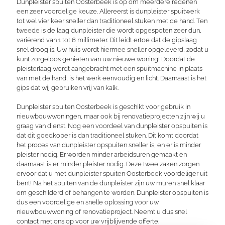
Dunpleister spuiten Oosterbeek is op om meerdere redenen
een zeer voordelige keuze. Allereerst is dunpleister spuitwerk
tot wel vier keer sneller dan traditioneel stuken met de hand. Ten
tweede is de laag dunpleister die wordt opgespoten zeer dun,
variërend van 1 tot 6 millimeter. Dit leidt ertoe dat de gipslaag
snel droog is. Uw huis wordt hiermee sneller opgeleverd, zodat u
kunt zorgeloos genieten van uw nieuwe woning! Doordat de
pleisterlaag wordt aangebracht met een spuitmachine in plaats
van met de hand, is het werk eenvoudig en licht. Daarnaast is het
gips dat wij gebruiken vrij van kalk.
Dunpleister spuiten Oosterbeek is geschikt voor gebruik in
nieuwbouwwoningen, maar ook bij renovatieprojecten zijn wij u
graag van dienst. Nog een voordeel van dunpleister opspuiten is
dat dit goedkoper is dan traditioneel stuken. Dit komt doordat
het proces van dunpleister opspuiten sneller is, en er is minder
pleister nodig. Er worden minder arbeidsuren gemaakt en
daarnaast is er minder pleister nodig. Deze twee zaken zorgen
ervoor dat u met dunpleister spuiten Oosterbeek voordeliger uit
bent! Na het spuiten van de dunpleister zijn uw muren snel klaar
om geschilderd of behangen te worden. Dunpleister opspuiten is
dus een voordelige en snelle oplossing voor uw
nieuwbouwwoning of renovatieproject. Neemt u dus snel
contact met ons op voor uw vrijblijvende offerte.