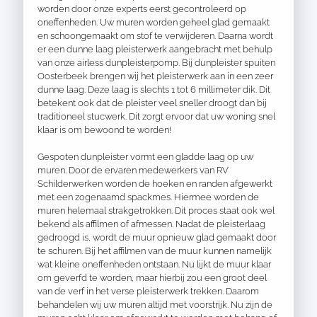
worden door onze experts eerst gecontroleerd op
oneffenheden. Uw muren worden geheel glad gemaakt
en schoongemaakt om stof te verwijderen. Daarna wordt
er een dunne laag pleisterwerk aangebracht met behulp
van onze airless dunpleisterpomp. Bij dunpleister spuiten
Oosterbeek brengen wij het pleisterwerk aan in een zeer
dunne laag. Deze laag is slechts 1 tot 6 millimeter dik. Dit
betekent ook dat de pleister veel sneller droogt dan bij
traditioneel stucwerk. Dit zorgt ervoor dat uw woning snel
klaar is om bewoond te worden!
Gespoten dunpleister vormt een gladde laag op uw
muren. Door de ervaren medewerkers van RV
Schilderwerken worden de hoeken en randen afgewerkt
met een zogenaamd spackmes. Hiermee worden de
muren helemaal strakgetrokken. Dit proces staat ook wel
bekend als affilmen of afmessen. Nadat de pleisterlaag
gedroogd is, wordt de muur opnieuw glad gemaakt door
te schuren. Bij het affilmen van de muur kunnen namelijk
wat kleine oneffenheden ontstaan. Nu lijkt de muur klaar
om geverfd te worden, maar hierbij zou een groot deel
van de verf in het verse pleisterwerk trekken. Daarom
behandelen wij uw muren altijd met voorstrijk. Nu zijn de