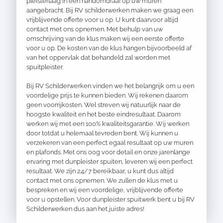
pleisterlaag in een handomdraai op uw muren
aangebracht. Bij RV schilderwerken maken we graag een
vrijblijvende offerte voor u op. U kunt daarvoor altijd
contact met ons opnemen. Met behulp van uw
omschrijving van de klus maken wij een eerste offerte
voor u op. De kosten van de klus hangen bijvoorbeeld af
van het oppervlak dat behandeld zal worden met
spuitpleister.
Bij RV Schilderwerken vinden we het belangrijk om u een
voordelige prijs te kunnen bieden. Wij rekenen daarom
geen voorrijkosten. Wel streven wij natuurlijk naar de
hoogste kwaliteit en het beste eindresultaat. Daarom
werken wij met een 100% kwaliteitsgarantie. Wij werken
door totdat u helemaal tevreden bent. Wij kunnen u
verzekeren van een perfect egaal resultaat op uw muren
en plafonds. Met ons oog voor detail en onze jarenlange
ervaring met dunpleister spuiten, leveren wij een perfect
resultaat. We zijn 24/7 bereikbaar, u kunt dus altijd
contact met ons opnemen. We zullen de klus met u
bespreken en wij een voordelige, vrijblijvende offerte
voor u opstellen. Voor dunpleister spuitwerk bent u bij RV
Schilderwerken dus aan het juiste adres!