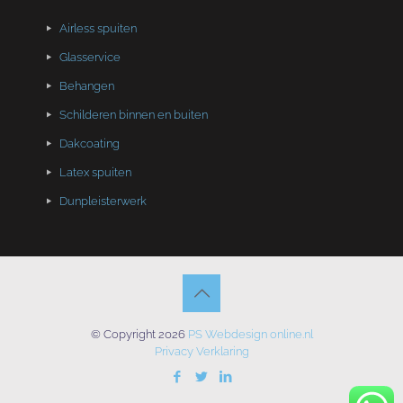
Airless spuiten
Glasservice
Behangen
Schilderen binnen en buiten
Dakcoating
Latex spuiten
Dunpleisterwerk
© Copyright 2026
PS Webdesign online.nl
Privacy Verklaring