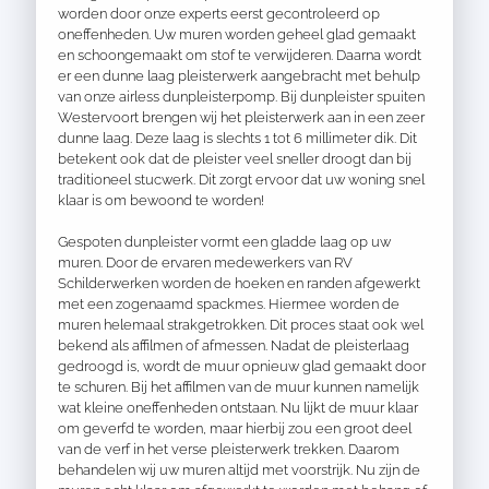
worden door onze experts eerst gecontroleerd op
oneffenheden. Uw muren worden geheel glad gemaakt
en schoongemaakt om stof te verwijderen. Daarna wordt
er een dunne laag pleisterwerk aangebracht met behulp
van onze airless dunpleisterpomp. Bij dunpleister spuiten
Westervoort brengen wij het pleisterwerk aan in een zeer
dunne laag. Deze laag is slechts 1 tot 6 millimeter dik. Dit
betekent ook dat de pleister veel sneller droogt dan bij
traditioneel stucwerk. Dit zorgt ervoor dat uw woning snel
klaar is om bewoond te worden!
Gespoten dunpleister vormt een gladde laag op uw
muren. Door de ervaren medewerkers van RV
Schilderwerken worden de hoeken en randen afgewerkt
met een zogenaamd spackmes. Hiermee worden de
muren helemaal strakgetrokken. Dit proces staat ook wel
bekend als affilmen of afmessen. Nadat de pleisterlaag
gedroogd is, wordt de muur opnieuw glad gemaakt door
te schuren. Bij het affilmen van de muur kunnen namelijk
wat kleine oneffenheden ontstaan. Nu lijkt de muur klaar
om geverfd te worden, maar hierbij zou een groot deel
van de verf in het verse pleisterwerk trekken. Daarom
behandelen wij uw muren altijd met voorstrijk. Nu zijn de