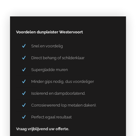
Voordelen dunpleister Westervoort
Snel en voordelig
Direct behang of schilderklaar
Supergladde muren
Minder gips nodig, dus voordeliger
Isolerend en dampdoorlatend.
Corrosiewerend (op metalen daken).
Perfect egaal resultaat
Vraag vrijblijvend uw offerte.