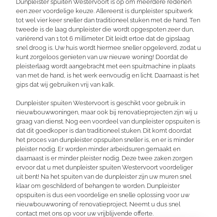
Dunpleister spuiten Westervoort is op om meerdere redenen
een zeer voordelige keuze. Allereerst is dunpleister spuitwerk
tot wel vier keer sneller dan traditioneel stuken met de hand. Ten
tweede is de laag dunpleister die wordt opgespoten zeer dun,
variërend van 1 tot 6 millimeter. Dit leidt ertoe dat de gipslaag
snel droog is. Uw huis wordt hiermee sneller opgeleverd, zodat u
kunt zorgeloos genieten van uw nieuwe woning! Doordat de
pleisterlaag wordt aangebracht met een spuitmachine in plaats
van met de hand, is het werk eenvoudig en licht. Daarnaast is het
gips dat wij gebruiken vrij van kalk.
Dunpleister spuiten Westervoort is geschikt voor gebruik in
nieuwbouwwoningen, maar ook bij renovatieprojecten zijn wij u
graag van dienst. Nog een voordeel van dunpleister opspuiten is
dat dit goedkoper is dan traditioneel stuken. Dit komt doordat
het proces van dunpleister opspuiten sneller is, en er is minder
pleister nodig. Er worden minder arbeidsuren gemaakt en
daarnaast is er minder pleister nodig. Deze twee zaken zorgen
ervoor dat u met dunpleister spuiten Westervoort voordeliger
uit bent! Na het spuiten van de dunpleister zijn uw muren snel
klaar om geschilderd of behangen te worden. Dunpleister
opspuiten is dus een voordelige en snelle oplossing voor uw
nieuwbouwwoning of renovatieproject. Neemt u dus snel
contact met ons op voor uw vrijblijvende offerte.