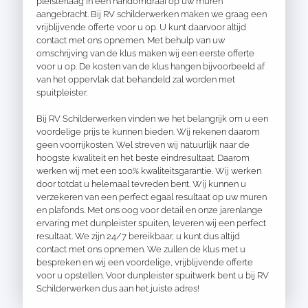
pleisterlaag in een handomdraai op uw muren
aangebracht. Bij RV schilderwerken maken we graag een
vrijblijvende offerte voor u op. U kunt daarvoor altijd
contact met ons opnemen. Met behulp van uw
omschrijving van de klus maken wij een eerste offerte
voor u op. De kosten van de klus hangen bijvoorbeeld af
van het oppervlak dat behandeld zal worden met
spuitpleister.
Bij RV Schilderwerken vinden we het belangrijk om u een
voordelige prijs te kunnen bieden. Wij rekenen daarom
geen voorrijkosten. Wel streven wij natuurlijk naar de
hoogste kwaliteit en het beste eindresultaat. Daarom
werken wij met een 100% kwaliteitsgarantie. Wij werken
door totdat u helemaal tevreden bent. Wij kunnen u
verzekeren van een perfect egaal resultaat op uw muren
en plafonds. Met ons oog voor detail en onze jarenlange
ervaring met dunpleister spuiten, leveren wij een perfect
resultaat. We zijn 24/7 bereikbaar, u kunt dus altijd
contact met ons opnemen. We zullen de klus met u
bespreken en wij een voordelige, vrijblijvende offerte
voor u opstellen. Voor dunpleister spuitwerk bent u bij RV
Schilderwerken dus aan het juiste adres!