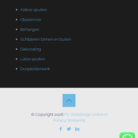
Airless spuiten
Glasservice
Behangen
Schilderen binnen en buiten
Dakcoating
Latex spuiten
Dunpleisterwerk
© Copyright 2026
PS Webdesign online.nl
Privacy Verklaring