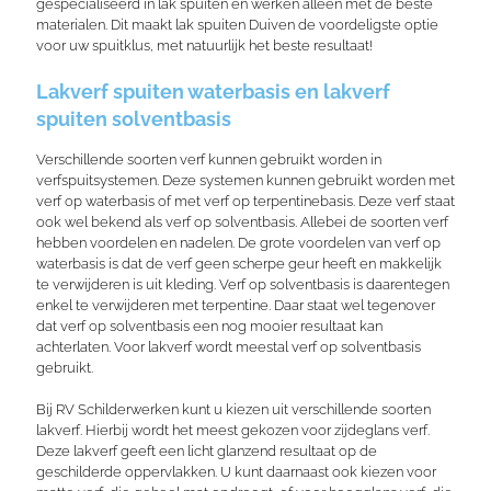
gespecialiseerd in lak spuiten en werken alleen met de beste
materialen. Dit maakt lak spuiten Duiven de voordeligste optie
voor uw spuitklus, met natuurlijk het beste resultaat!
Lakverf spuiten waterbasis en lakverf
spuiten solventbasis
Verschillende soorten verf kunnen gebruikt worden in
verfspuitsystemen. Deze systemen kunnen gebruikt worden met
verf op waterbasis of met verf op terpentinebasis. Deze verf staat
ook wel bekend als verf op solventbasis. Allebei de soorten verf
hebben voordelen en nadelen. De grote voordelen van verf op
waterbasis is dat de verf geen scherpe geur heeft en makkelijk
te verwijderen is uit kleding. Verf op solventbasis is daarentegen
enkel te verwijderen met terpentine. Daar staat wel tegenover
dat verf op solventbasis een nog mooier resultaat kan
achterlaten. Voor lakverf wordt meestal verf op solventbasis
gebruikt.
Bij RV Schilderwerken kunt u kiezen uit verschillende soorten
lakverf. Hierbij wordt het meest gekozen voor zijdeglans verf.
Deze lakverf geeft een licht glanzend resultaat op de
geschilderde oppervlakken. U kunt daarnaast ook kiezen voor