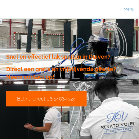
.
Menu
Snel en effectief lak spuiten in Duiven?
Direct een gratis en vrijblijvende offerte?
Neem contact op!
Bel nu direct 06 14864524