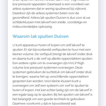
low pressure) apparaten. Daarnaast is een voordeel van
airless systemen dat er weinig spuitnevel bij vrijkomt.
Daardoor zijn de airless systemen beter voor de
gezondheid. Airless lak spuiten Duiven is dus voor al uw
schilderklussen met lakverf een snelle, voordelige en
milieuvriendelijke oplossing.
Waarom lak spuiten Duiven
U kunt apparatuur huren of kopen om zelf lakverf te
spuiten. Er zijn bijvoorbeeld verfspuiten te huur met een
kleiner volume. De verfspuit brengt de lakverf onder druk
en daarna kunt u de verf op allerlei oppervlakken spuiten.
Een andere optie om te overwegen zijn HVLP (high
volume low pressure) systemen overwegen. Deze
systemen gebruiken de luchtdruk om lakverf onder druk
te brengen, waarna het op verschillende oppervlakken
gespoten kan worden. Voor kleine klussen kunt u
overwegen om zelf een systeem om verf te spuiten te
huren of kopen. Het kan echter lastig zijn om de lakverf in
een egale laag op te spuiten. Bij het spuiten van lakverf is
het belangrijk om een goede techniek te gebruiken.
Daarmee voorkomt u dat er bijvoorbeeld wat