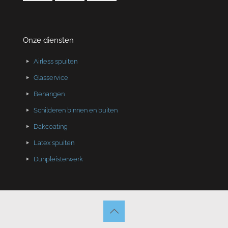
Onze diensten
Airless spuiten
Glasservice
Behangen
Schilderen binnen en buiten
Dakcoating
Latex spuiten
Dunpleisterwerk