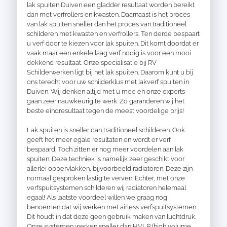
lak spuiten Duiven een gladder resultaat worden bereikt
dan met verfrollers en kwasten. Daarnaast is het proces
van lak
spuiten
sneller dan het proces van traditioneel
schilderen met kwasten en verfrollers. Ten derde bespaart
u verf door te kiezen voor lak spuiten. Dit komt doordat er
vaak maar een enkele laag verf nodig is voor een mooi
dekkend resultaat. Onze specialisatie bij RV
Schilderwerken ligt bij het lak spuiten. Daarom kunt u bij
ons terecht voor uw schilderklus met lakverf spuiten in
Duiven. Wij denken altijd met u mee en onze experts
gaan zeer nauwkeurig te werk. Zo garanderen wij het
beste eindresultaat tegen de meest voordelige prijs!
Lak spuiten is sneller dan traditioneel schilderen. Ook
geeft het meer egale resultaten en wordt er verf
bespaard. Toch zitten er nog meer voordelen aan lak
spuiten. Deze techniek is namelijk zeer geschikt voor
allerlei oppervlakken, bijvoorbeeld radiatoren. Deze zijn
normaal gesproken lastig te verven. Echter, met onze
verfspuitsystemen schilderen wij radiatoren helemaal
egaal! Als laatste voordeel willen we graag nog
benoemen dat wij werken met airless verfspuitsystemen.
Dit houdt in dat deze geen gebruik maken van luchtdruk.
Onze systemen werken sneller dan HVLP (high volume