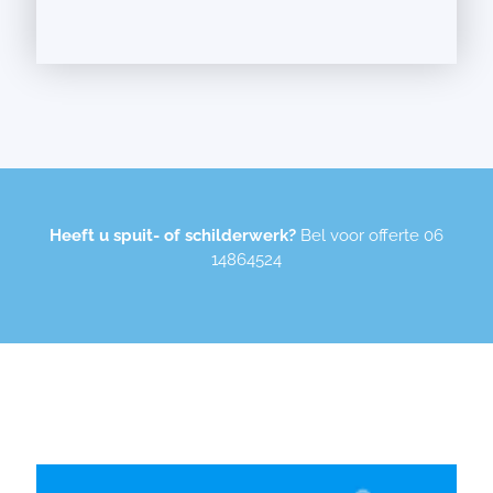
Heeft u spuit- of schilderwerk?
Bel voor offerte
06
14864524
Wij werken o.a. met de volgende merken: