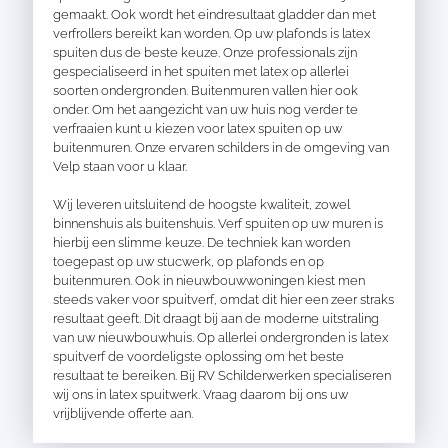
gemaakt. Ook wordt het eindresultaat gladder dan met
verfrollers bereikt kan worden. Op uw plafonds is latex
spuiten dus de beste keuze. Onze professionals zijn
gespecialiseerd in het spuiten met latex op allerlei
soorten ondergronden. Buitenmuren vallen hier ook
onder. Om het aangezicht van uw huis nog verder te
verfraaien kunt u kiezen voor latex spuiten op uw
buitenmuren. Onze ervaren schilders in de omgeving van
Velp staan voor u klaar.
Wij leveren uitsluitend de hoogste kwaliteit, zowel
binnenshuis als buitenshuis. Verf spuiten op uw muren is
hierbij een slimme keuze. De techniek kan worden
toegepast op uw stucwerk, op plafonds en op
buitenmuren. Ook in nieuwbouwwoningen kiest men
steeds vaker voor spuitverf, omdat dit hier een zeer straks
resultaat geeft. Dit draagt bij aan de moderne uitstraling
van uw nieuwbouwhuis. Op allerlei ondergronden is latex
spuitverf de voordeligste oplossing om het beste
resultaat te bereiken. Bij RV Schilderwerken specialiseren
wij ons in latex spuitwerk. Vraag daarom bij ons uw
vrijblijvende offerte aan.