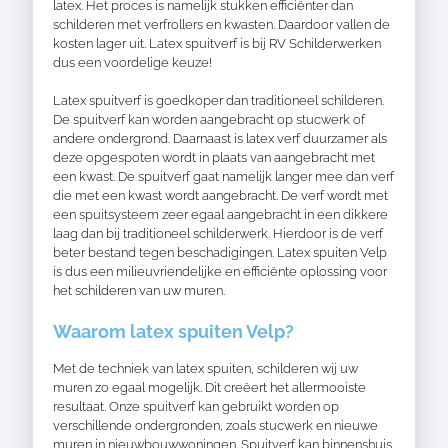
latex. Het proces is namelijk stukken efficiënter dan
schilderen met verfrollers en kwasten. Daardoor vallen de
kosten lager uit. Latex spuitverf is bij RV Schilderwerken
dus een voordelige keuze!
Latex spuitverf is goedkoper dan traditioneel schilderen.
De spuitverf kan worden aangebracht op stucwerk of
andere ondergrond. Daarnaast is latex verf duurzamer als
deze opgespoten wordt in plaats van aangebracht met
een kwast. De spuitverf gaat namelijk langer mee dan verf
die met een kwast wordt aangebracht. De verf wordt met
een spuitsysteem zeer egaal aangebracht in een dikkere
laag dan bij traditioneel schilderwerk. Hierdoor is de verf
beter bestand tegen beschadigingen. Latex spuiten Velp
is dus een milieuvriendelijke en efficiënte oplossing voor
het schilderen van uw muren.
Waarom latex spuiten Velp?
Met de techniek van latex spuiten, schilderen wij uw
muren zo egaal mogelijk. Dit creëert het allermooiste
resultaat. Onze spuitverf kan gebruikt worden op
verschillende ondergronden, zoals stucwerk en nieuwe
muren in nieuwbouwwoningen. Spuitverf kan binnenshuis