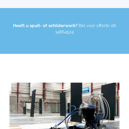
Heeft u spuit- of schilderwerk?
Bel voor offerte
06
14864524