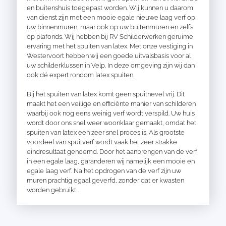
en buitenshuis toegepast worden. Wij kunnen u daarom
van dienst zijn met een mooie egale nieuwe laag verf op
uw binnenmuren, maar ook op uw buitenmuren en zelfs
op plafonds. Wij hebben bij RV Schilderwerken geruime
ervaring met het spuiten van latex. Met onze vestiging in
Westervoort hebben wij een goede uitvalsbasis voor al
uw schilderklussen in Velp. In deze omgeving zijn wij dan
ook dé expert rondom latex spuiten.
Bij het spuiten van latex komt geen spuitnevel vrij. Dit
maakt het een veilige en efficiënte manier van schilderen
waarbij ook nog eens weinig verf wordt verspild. Uw huis
wordt door ons snel weer woonklaar gemaakt, omdat het
spuiten van latex een zeer snel proces is. Als grootste
voordeel van spuitverf wordt vaak het zeer strakke
eindresultaat genoemd. Door het aanbrengen van de verf
in een egale laag, garanderen wij namelijk een mooie en
egale laag verf. Na het opdrogen van de verf zijn uw
muren prachtig egaal geverfd, zonder dat er kwasten
worden gebruikt.