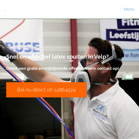
.
Menu
Snel en effectief latex spuiten in Velp?
Direct een gratis en vrijblijvende offerte? Neem contact op!
Bel nu direct 06 14864524