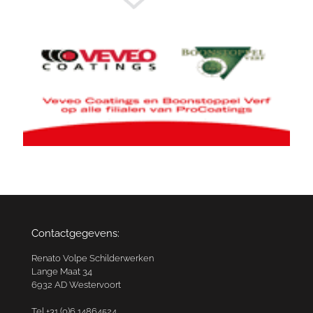
Contactgegevens:
Renato Volpe Schilderwerken
Lange Maat 34
6932 AD Westervoort
Tel +31 (0)6 14864524