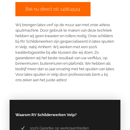
Bel nu direct 06 14864524
Wij brengen latex verf op de muur aan met onze airless
spuitmachine. Door gebruik te maken van deze techniek
hebben wij geen kwasten en rollers nodig. Onze schilders
bij RV Schilderwerken zijn
gespecialiseerd
in latex spuiten
in Velp, nabij Arnhem. Wij werken met een 100%
kwaliteitsgarantie bij alle klussen die wij doen. Zo
garanderen wij het beste resultaat van uw verfklus, op
binnenmuren,
buitenmuren
en plafonds. We hebben als
bedrijf meer dan 10 jaar ervaring met het spuiten van latex.
Voor latex spuiten in Velp door professionals bent u bij
ons zeker aan het juiste adres!
Waarom RV Schilderwerken Velp?
100% Garantie op werkzaamheden